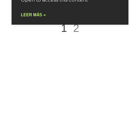
LEER MÁS »
1
2