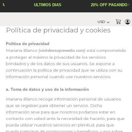
Ir
A
ÚLTIMOS DÍAS
20% OFF PAGANDO CO
al
contenido
Cart
Política de privacidad y cookies
Politica de privacidad
Mariana Blanco
está comprometido
(vivirdeesoprewebs.com)
a proteger al máximo la privacidad de los servicios
brindados y de los datos de sus usuarios. Se expone a
continuación la política de privacidad que se utiliza con su
información personal cuando use nuestros servicios.
a. Toma de datos y uso de la información
Mariana Blanco recoge información personal de usuarios
que se registran para obtener un servicio. Dicha
información sirve para que nosotros podamos estar en
contacto con usted ante la necesidad de hacerlo, para que
pueda utilizar nuestros servicios en plenitud, para que
pueda participar de promociones y beneficios, y por sobre