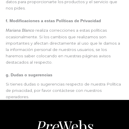
datos para proporcionarte los productos y el servicio que
nos pides.
f. Modificaciones a estas Políticas de Privacidad
realiza correcciones a estas políticas
Mariana Blanco
ocasionalmente. Si los cambios que realizamos son
importantes y afectan directamente al uso que le damos a
la información personal de nuestros usuarios, se los
haremos saber colocando en nuestras páginas avisos
destacados al respecto.
g. Dudas o sugerencias
Si tienes dudas o sugerencias respecto de nuestra Política
de privacidad, por favor contáctese con nuestros
operadores.
Pre
Webs