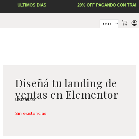
Ir
ÚLTIMOS DÍAS
20% OFF PAGANDO CON TRAN
al
contenido
Cart
Diseñá tu landing de
ventas en Elementor
USD
59.00
Sin existencias