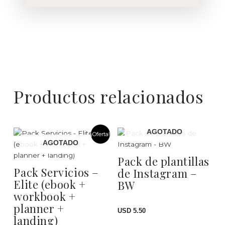
Productos relacionados
EL
EL
AGOTADO
¡Oferta!
PRECIO
PRECIO
AGOTADO
ORIGINAL
ACTUAL
ERA:
ES:
Pack de plantillas
USD 19.00.
USD 13.90.
Pack Servicios –
de Instagram –
Elite (ebook +
BW
workbook +
planner +
USD
5.50
landing)