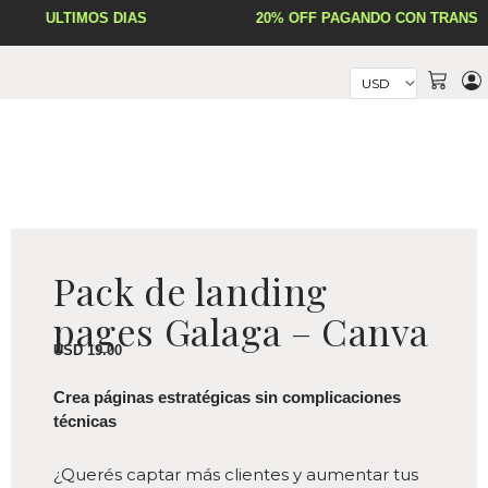
Ir
ÚLTIMOS DÍAS
20% OFF PAGANDO CON TRANSFE
al
contenido
Cart
Pack de landing
pages Galaga – Canva
USD
19.00
Crea páginas estratégicas sin complicaciones
técnicas
¿Querés captar más clientes y aumentar tus