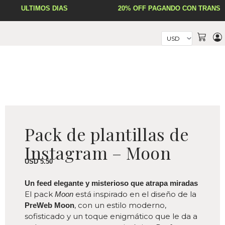
Ir
ÚLTIMOS DÍAS
20% OFF PAGANDO CON TRANSFE
al
contenido
Cart
Pack de plantillas de
Instagram – Moon
USD
5.50
Un feed elegante y misterioso que atrapa miradas
El pack
está inspirado en el diseño de la
Moon
, con un estilo moderno,
PreWeb Moon
sofisticado y un toque enigmático que le da a