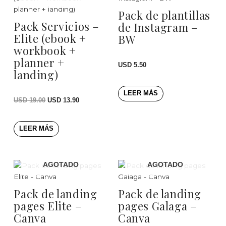
ORIGINAL
ACTUAL
ERA:
ES:
Pack de plantillas
USD 19.00.
USD 13.90.
Pack Servicios –
de Instagram –
Elite (ebook +
BW
workbook +
planner +
USD
5.50
landing)
LEER MÁS
USD
19.00
USD
13.90
LEER MÁS
AGOTADO
AGOTADO
Pack de landing
Pack de landing
pages Elite –
pages Galaga –
Canva
Canva