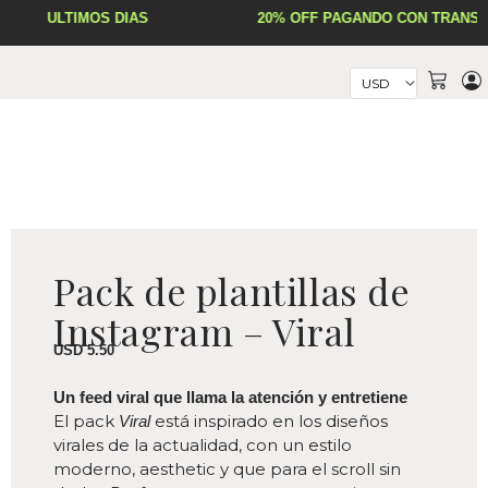
Ir
ÚLTIMOS DÍAS
20% OFF PAGANDO CON TRANSFE
al
contenido
Cart
Pack de plantillas de
Instagram – Viral
USD
5.50
Un feed viral que llama la atención y entretiene
El pack
está inspirado en los diseños
Viral
virales de la actualidad, con un estilo
moderno, aesthetic y que para el scroll sin